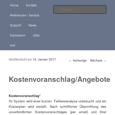
Hauptmenü
"Aus der Praxis für die Praxis" IT-Support aus erster Hand
Home
Kontakt
Zum Inhalt wechseln
Zum sekundären Inhalt wechseln
Such
Referenzen / Service
HR-Service
Support
News
Impressum
Jobs
inet
Veröffentlicht am
15. Januar 2017
Artikelnavigation
←
Vorherige
Nächste
→
Kostenvoranschlag/Angebote
Kostenvoranschlag*
Ihr System wird einer kurzen Fehlereranalyse untersucht und ein
Kostenplan wird erstellt. Nach schriftlicher Übermittlung des
unverbindlichen Kostenvoranschlages (per email) und Ihrer