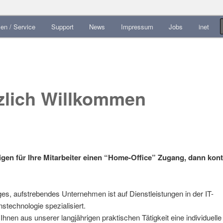
 IT-Support aus erster Hand
en / Service
Support
News
Impressum
Jobs
inet
hseln
zlich Willkommen
igen für Ihre Mitarbeiter einen “Home-Office” Zugang, dann kont
es, aufstrebendes Unternehmen ist auf Dienstleistungen in der IT-
nstechnologie spezialisiert.
 Ihnen aus unserer langjährigen praktischen Tätigkeit eine individuell