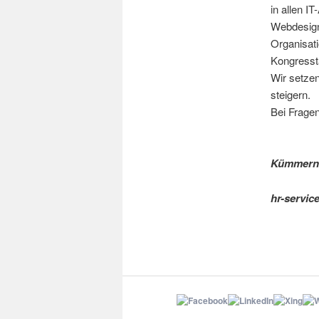
in allen I
Webdesign
Organisati
Kongresst
Wir setzen
steigern.
Bei Fragen
Kümmern S
hr-service