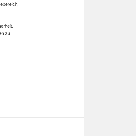
ebereich,
erheit.
en zu