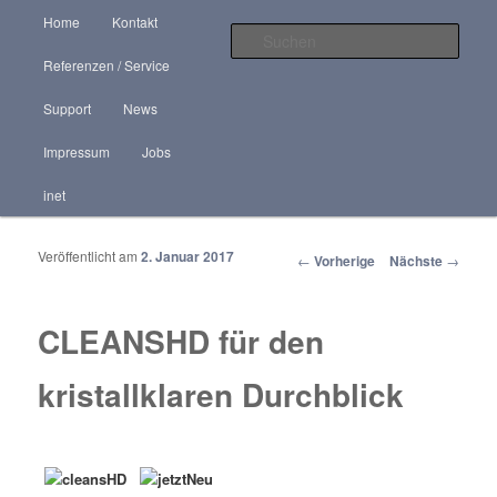
Hauptmenü
"Aus der Praxis für die Praxis" IT-Support aus erster Hand
Home
Kontakt
Zum Inhalt wechseln
Zum sekundären Inhalt wechseln
Such
Referenzen / Service
HR-Service
Support
News
Impressum
Jobs
inet
Veröffentlicht am
2. Januar 2017
Artikelnavigation
←
Vorherige
Nächste
→
CLEANSHD für den
kristallklaren Durchblick