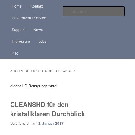
Hauptmenü
"Aus der Praxis für die Praxis" IT-Support aus erster Hand
Home
Kontakt
Zum Inhalt wechseln
Zum sekundären Inhalt wechseln
Such
Referenzen / Service
HR-Service
Support
News
Impressum
Jobs
inet
ARCHIV DER KATEGORIE:
CLEANSHD
cleansHD Reinigungsmittel
CLEANSHD für den
kristallklaren Durchblick
Veröffentlicht am
2. Januar 2017