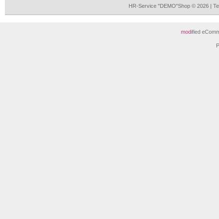
HR-Service "DEMO"Shop © 2026 | Te
mod
ified eCom
P