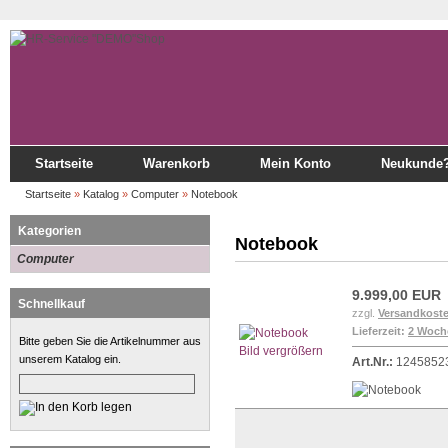
Startseite
Warenkorb
Mein Konto
Neukunde
Startseite
»
Katalog
»
Computer
»
Notebook
Kategorien
Notebook
Computer
9.999,00 EUR
Schnellkauf
zzgl.
Versandkost
Lieferzeit:
2 Woch
Bitte geben Sie die Artikelnummer aus
Bild vergrößern
unserem Katalog ein.
Art.Nr.:
1245852