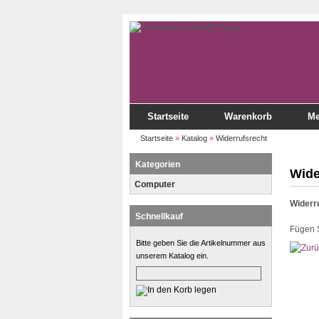
Startseite
Warenkorb
Me
Startseite
»
Katalog
»
Widerrufsrecht
Kategorien
Wide
Computer
Widerr
Schnellkauf
Fügen S
Bitte geben Sie die Artikelnummer aus
unserem Katalog ein.